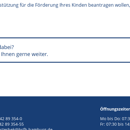
rstützung für die Förderung Ihres Kinden beantragen wollen,
dabei?
 Ihnen gerne weiter.
Öffnungszeite
 42 89 354-0
Mo bis Do: 07:3
 42 89 354-55
Fr: 07:30 bis 1
sterbek@bsfb.hamburg.de