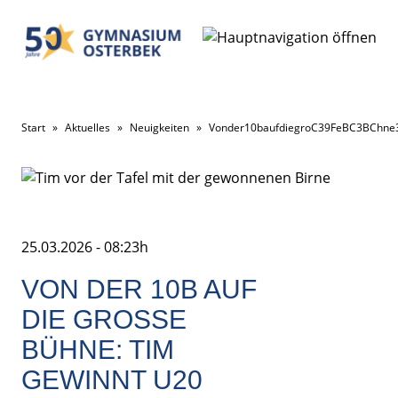
Start
»
Aktuelles
»
Neuigkeiten
»
Vonder10baufdiegroC39FeBC3BChne
25.03.2026 - 08:23h
VON DER 10B AUF
DIE GROSSE B
ÜHNE: TIM G
EWINNT U20 P