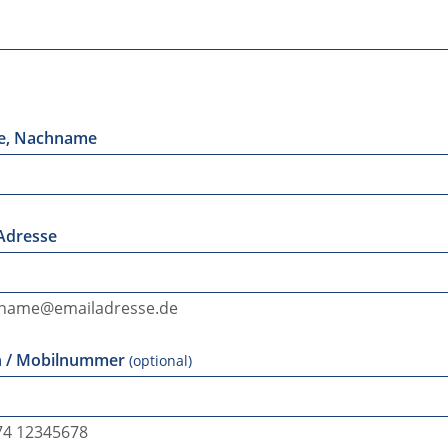
e, Nachname
 Adresse
hrname@emailadresse.de
on / Mobilnummer
(optional)
174 12345678