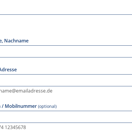
e, Nachname
 Adresse
hrname@emailadresse.de
on / Mobilnummer
(optional)
174 12345678